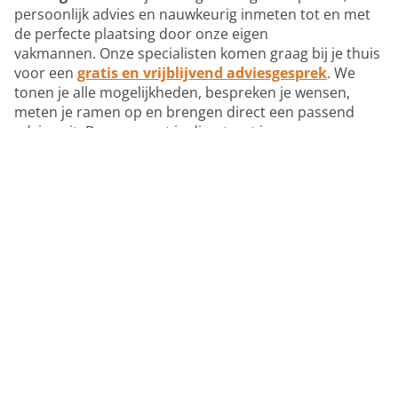
persoonlijk advies en nauwkeurig inmeten tot en met
de perfecte plaatsing door onze eigen
vakmannen. Onze specialisten komen graag bij je thuis
voor een
gratis en vrijblijvend adviesgesprek
. We
tonen je alle mogelijkheden, bespreken je wensen,
meten je ramen op en brengen direct een passend
advies uit. Daarna weet je direct wat jouw
raamdecoratie zou kosten.
Eerst telefonisch
persoonlijk
advies ontvangen?
Er zijn vele toepassings- en keuzemogelijkheden én het
is volledig maatwerk. We begrijpen dat je daar meer
over wilt weten en dat kan via een persoonlijke
belafspraak.
Tijdens de belafspraak…