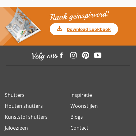
Raak geïnspireerd!
Download Lookbook
Volg ons
Shutters
Inspiratie
Houten shutters
Woonstijlen
Kunststof shutters
Blogs
Jaloezieën
Contact