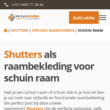
(+31) 0495 71 28 44
HOME
|
SHUTTERS
|
SPECIALE RAAMVORMEN
|
SCHUIN RAAM
Shutters
als
raambekleding voor
schuin raam
Heb je een schuin raam of schuin dak in je huis en ben
je op zoek naar stijlvolle en functionele raambekleding
die perfect past bij deze unieke
raamvorm?
Shutters
zijn de perfecte oplossing, zelfs