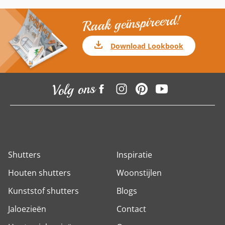
Raak geïnspireerd!
Download Lookbook
Volg ons
Shutters
Inspiratie
Houten shutters
Woonstijlen
Kunststof shutters
Blogs
Jaloezieën
Contact