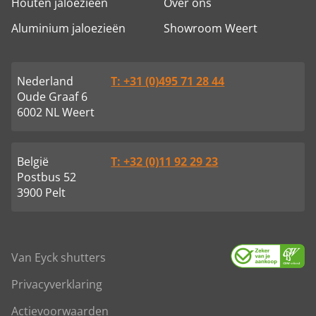
Houten jaloezieën
Over ons
Aluminium jaloezieën
Showroom Weert
Nederland
T: +31 (0)495 71 28 44
Oude Graaf 6
6002 NL Weert
België
T: +32 (0)11 92 29 23
Postbus 52
3900 Pelt
Van Eyck shutters
Privacyverklaring
Actievoorwaarden