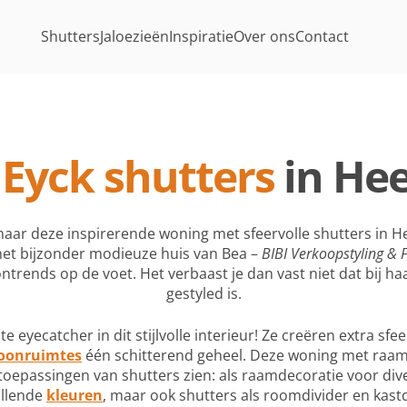
Shutters
Jaloezieën
Inspiratie
Over ons
Contact
Eyck shutters
in He
aar deze inspirerende woning met sfeervolle shutters in He
 het bijzonder modieuze huis van Bea –
BIBI Verkoopstyling & 
ntrends op de voet. Het verbaast je dan vast niet dat bij haa
gestyled is.
e eyecatcher in dit stijlvolle interieur! Ze creëren extra sfee
woonruimtes
één schitterend geheel. Deze woning met raamd
toepassingen van shutters zien: als raamdecoratie voor di
illende
kleuren
, maar ook shutters als roomdivider en kast