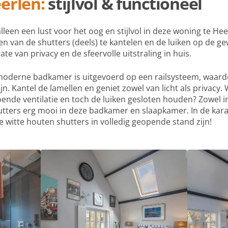
eerlen:
stijlvol & functioneel
alleen een lust voor het oog en stijlvol in deze woning te H
en van de shutters (deels) te kantelen en de luiken op de ge
mate van privacy en de sfeervolle uitstraling in huis.
oderne badkamer is uitgevoerd op een railsysteem, waardo
jn. Kantel de lamellen en geniet zowel van licht als privacy
ende ventilatie en toch de luiken gesloten houden? Zowel i
utters erg mooi in deze badkamer en slaapkamer. In de kara
e witte houten shutters in volledig geopende stand zijn!