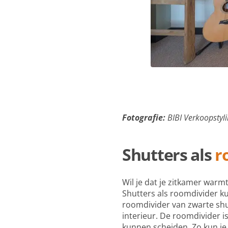
Fotografie:
BIBI Verkoopstyli
Shutters als
r
Wil je dat je zitkamer war
Shutters als roomdivider k
roomdivider van zwarte shut
interieur. De roomdivider i
kunnen scheiden. Zo kun je 