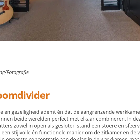
ng/Fotografie
oomdivider
mte en gezelligheid ademt én dat de aangrenzende werkkame
unnen beide werelden perfect met elkaar combineren. In d
ters zowel in open als gesloten stand een stoere en sfeerv
s een stijlvolle én functionele manier om de zitkamer en de
in opperste concentratie aan de slag in de werkkamer, maar