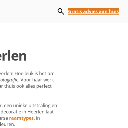
Gratis advies aan huis
erlen
erlen! Hoe leuk is het om
Fotografie
. Voor haar werk
r thuis ook alles perfect
r, een unieke uitstraling en
ecoratie in Heerlen laat
verse
raamtypes
, in
deuren.