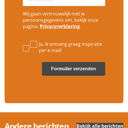
m
o
m
*
o
a
n
Wij gaan vertrouwelijk met je
i
n
persoonsgegevens om, bekijk onze
l
u
pagina:
Privacyverklaring
.
a
m
d
m
r
e
e
Ja, ik ontvang graag inspiratie
r
s
per e-mail!
*
*
Andere berichten
Bekijk alle berichten