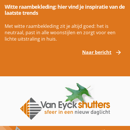
Witte raambekleding: hier vind je inspiratie van de
laatste trends
Met witte raambekleding zit je altijd goed: het is
neutraal, past in alle woonstijlen en zorgt voor een
lichte uitstraling in huis.
Naar bericht