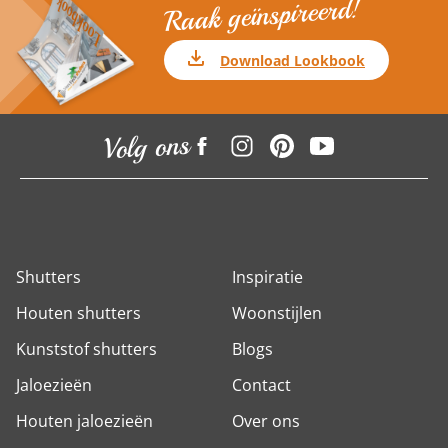
Raak geïnspireerd!
Download Lookbook
Volg ons
Shutters
Inspiratie
Houten shutters
Woonstijlen
Kunststof shutters
Blogs
Jaloezieën
Contact
Houten jaloezieën
Over ons