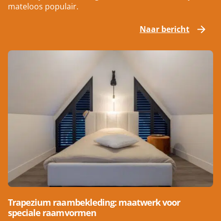
mateloos populair.
Naar bericht
Trapezium raambekleding: maatwerk voor
speciale raamvormen