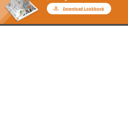
Download Lookbook
Volg ons
Shutters
Inspiratie
Houten shutters
Woonstijlen
Kunststof shutters
Blogs
Jaloezieën
Contact
Houten jaloezieën
Over ons
Aluminium jaloezieën
Showroom Weert