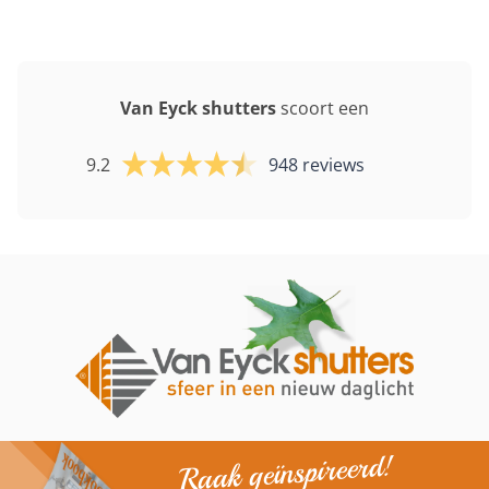
Van Eyck shutters
scoort een
9.2
948 reviews
Raak geïnspireerd!