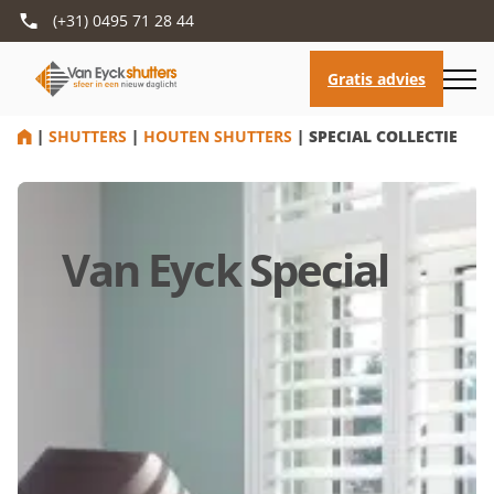
(+31) 0495 71 28 44
HOME
|
SHUTTERS
|
HOUTEN SHUTTERS
|
SPECIAL COLLECTIE
Van Eyck Special