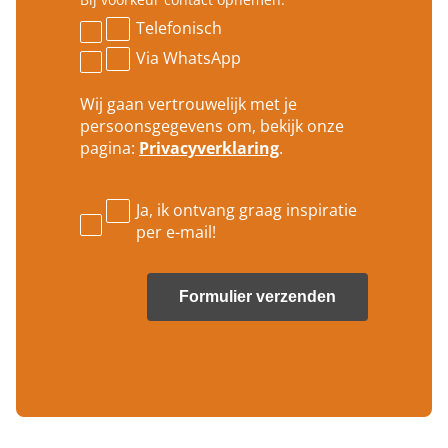
i
n
l
Telefonisch
u
a
m
Via WhatsApp
d
m
r
e
e
Wij gaan vertrouwelijk met je
r
s
persoonsgegevens om, bekijk onze
*
*
pagina:
Privacyverklaring
.
Ja, ik ontvang graag inspiratie
per e-mail!