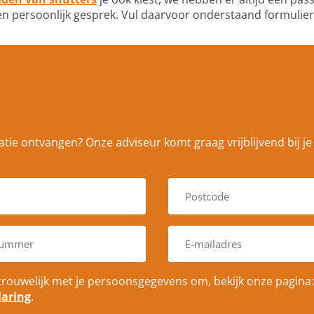
en persoonlijk gesprek. Vul daarvoor onderstaand formulier 
tie ontvangen? Onze adviseur komt graag vrijblijvend bij je 
P
o
s
t
E
c
-
o
m
d
a
e
trouwelijk met je persoonsgegevens om, bekijk onze pagina:
i
*
laring
.
l
a