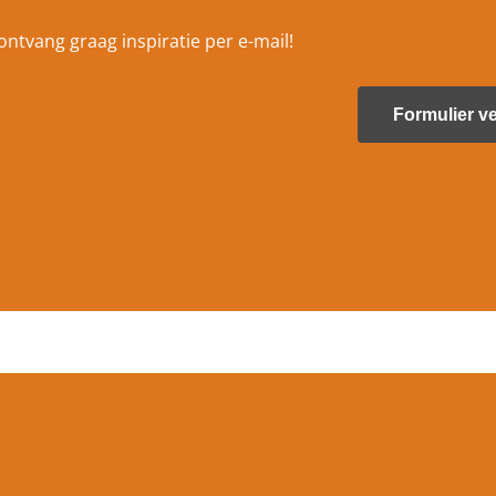
d
r
k ontvang graag inspiratie per e-mail!
e
s
*