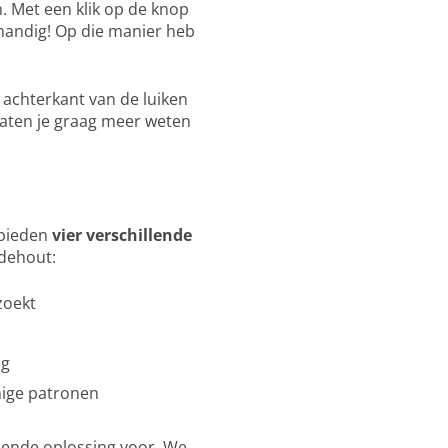
. Met een klik op de knop
rhandig! Op die manier heb
 achterkant van de luiken
s laten je graag meer weten
j bieden
vier verschillende
ndehout:
zoekt
ng
mige patronen
ssende oplossing voor. We