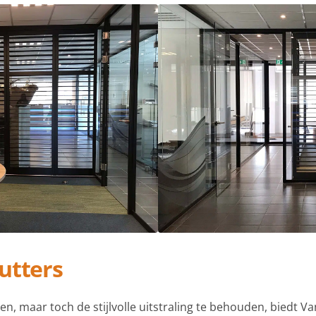
utters
, maar toch de stijlvolle uitstraling te behouden, biedt Va