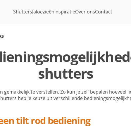
Shutters
Jaloezieën
Inspiratie
Over ons
Contact
RS
dieningsmogelijkhed
shutters
n gemakkelijk te verstellen. Zo kun je zelf bepalen hoeveel l
k shutters heb je keuze uit verschillende bedieningsmogelijkh
en tilt rod bediening