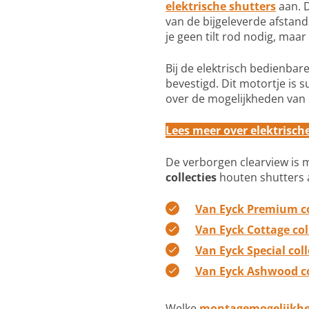
elektrische shutters
aan. D
van de bijgeleverde afstand
je geen tilt rod nodig, maa
Bij de elektrisch bedienbar
bevestigd. Dit motortje is s
over de mogelijkheden van 
Lees meer over elektrisch
De verborgen clearview is mo
collecties
houten shutters 
Van Eyck Premium co
Van Eyck Cottage col
Van Eyck Special coll
Van Eyck Ashwood co
Welke
montagemogelijkhe