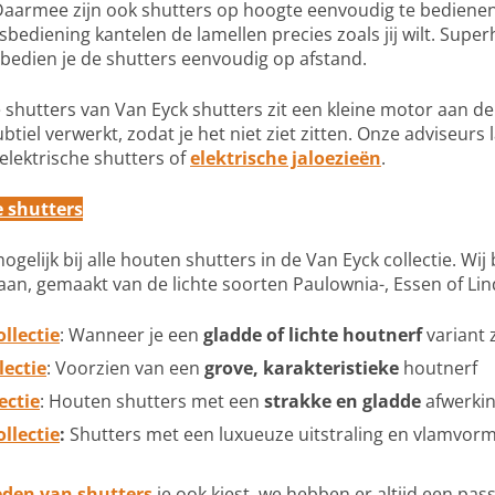
aarmee zijn ook shutters op hoogte eenvoudig te bedienen
sbediening kantelen de lamellen precies zoals jij wilt. Supe
r bedien je de shutters eenvoudig op afstand.
e shutters van Van Eyck shutters zit een kleine motor aan de
ubtiel verwerkt, zodat je het niet ziet zitten. Onze adviseur
elektrische shutters of
elektrische jaloezieën
.
e shutters
gelijk bij alle houten shutters in de Van Eyck collectie. Wi
aan, gemaakt van de lichte soorten Paulownia-, Essen of Li
llectie
: Wanneer je een
gladde of lichte houtnerf
variant 
lectie
: Voorzien van een
grove, karakteristieke
houtnerf
ectie
: Houten shutters met een
strakke en gladde
afwerki
llectie
:
Shutters met een luxueuze uitstraling en vlamvor
den van shutters
je ook kiest, we hebben er altijd een pa