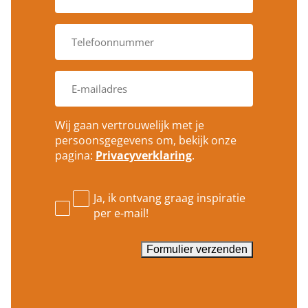
d
s
i
t
g
T
c
e
e
o
n
l
d
a
e
e
E
a
f
*
-
m
o
m
*
o
a
n
Wij gaan vertrouwelijk met je
i
n
persoonsgegevens om, bekijk onze
l
u
pagina:
Privacyverklaring
.
a
m
d
m
r
e
e
Ja, ik ontvang graag inspiratie
r
s
per e-mail!
*
*
Formulier verzenden