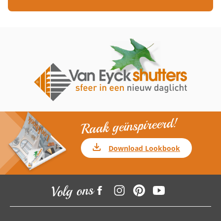
Raak geïnspireerd!
Download Lookbook
Volg ons