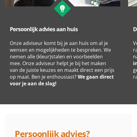
Persoonlijk advies aan huis
D
Onze adviseur komt bij je aan huis om al je
V
wensen en mogelijkheden te bespreken. We
r
nemen alle (kleur)stalen en voorbeelden
n
mee. Onze adviseur helpt je bij het maken
i
van de juiste keuzes en maakt direct een prijs
g
op maat. Ben je enthousiast?
We gaan direct
r
voor je aan de slag!
Persoonlijk advies?