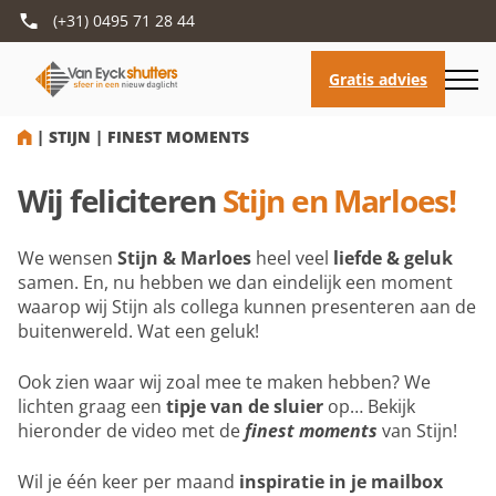
(+31) 0495 71 28 44
HOME
|
STIJN | FINEST MOMENTS
Wij feliciteren
Stijn en Marloes!
We wensen
Stijn & Marloes
heel veel
liefde & geluk
samen. En, nu hebben we dan eindelijk een moment
waarop wij Stijn als collega kunnen presenteren aan de
buitenwereld. Wat een geluk!
Ook zien waar wij zoal mee te maken hebben? We
lichten graag een
tipje van de sluier
op… Bekijk
Hele video afspelen
hieronder de video met de
finest moments
van Stijn!
Wil je één keer per maand
inspiratie in je mailbox