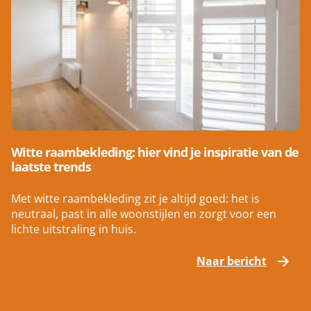
Witte raambekleding: hier vind je inspiratie van de
laatste trends
Met witte raambekleding zit je altijd goed: het is
neutraal, past in alle woonstijlen en zorgt voor een
lichte uitstraling in huis.
Naar bericht