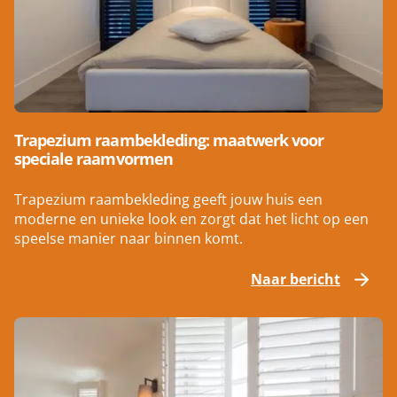
Trapezium raambekleding: maatwerk voor
speciale raamvormen
Trapezium raambekleding geeft jouw huis een
moderne en unieke look en zorgt dat het licht op een
speelse manier naar binnen komt.
Naar bericht