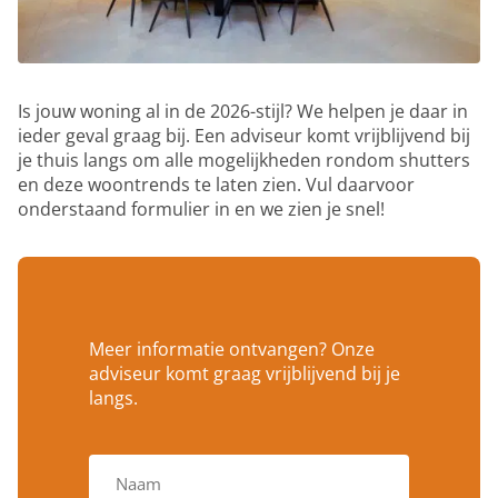
Is jouw woning al in de 2026-stijl? We helpen je daar in
ieder geval graag bij. Een adviseur komt vrijblijvend bij
je thuis langs om alle mogelijkheden rondom shutters
en deze woontrends te laten zien. Vul daarvoor
onderstaand formulier in en we zien je snel!
Meer informatie ontvangen? Onze
adviseur komt graag vrijblijvend bij je
langs.
V
o