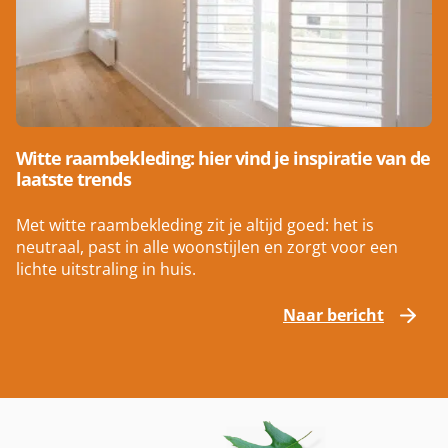
Witte raambekleding: hier vind je inspiratie van de
laatste trends
Met witte raambekleding zit je altijd goed: het is
neutraal, past in alle woonstijlen en zorgt voor een
lichte uitstraling in huis.
Naar bericht