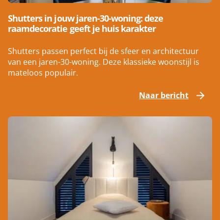
Shutters in jouw jaren-30-woning: deze
raamdecoratie geeft je huis karakter
Shutters passen perfect bij de sfeer en architectuur
van een jaren-30-woning. Deze klassieke woonstijl is
mateloos populair.
Naar bericht