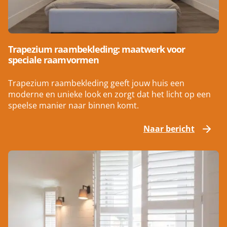
Trapezium raambekleding: maatwerk voor
speciale raamvormen
Trapezium raambekleding geeft jouw huis een
moderne en unieke look en zorgt dat het licht op een
speelse manier naar binnen komt.
Naar bericht